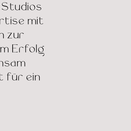
 Studios
rtise mit
h zur
em Erfolg
insam
t für ein