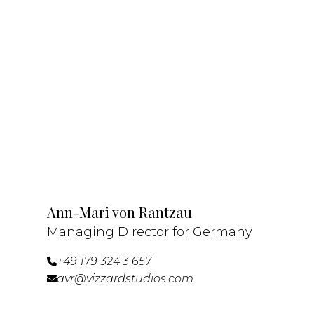
Ann-Mari von Rantzau
Managing Director for Germany
+49 179 324 3 657

avr@vizzardstudios.com
