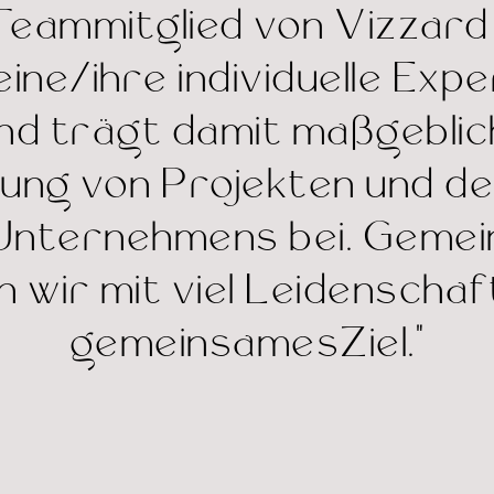
Teammitglied von Vizzard
eine/ihre individuelle Expe
und trägt damit maßgeblic
rung von Projekten und d
Unternehmens bei. Geme
 wir mit viel Leidenschaf
gemeinsamesZiel.”