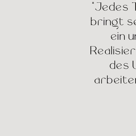
“Jedes 
bringt s
ein 
Realisie
des 
arbeiten