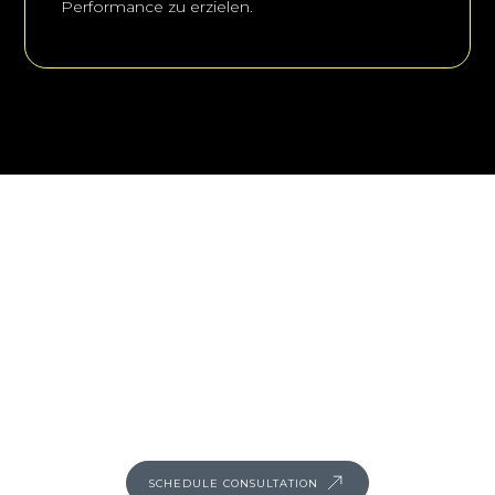
Performance zu erzielen.
Are you ready for the next step into the
virtual future?
Let's schedule a personal meeting to determine how we
can support you and your company in integrating virtual
reality applications into your processes.
SCHEDULE CONSULTATION